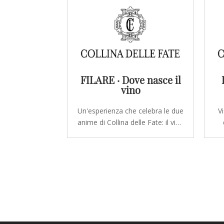
FILARE · Dove nasce il
vino
Un'esperienza che celebra le due
V
anime di Collina delle Fate: il vino
e l'olio. Dopo la visita in cantina,
s
degustazione di due calici e dei
un
nostri oli extravergini,
accompagnata da un tagliere di
specialità del territorio. Se
in
desideri regalare questa
fil
esperienza, puoi...