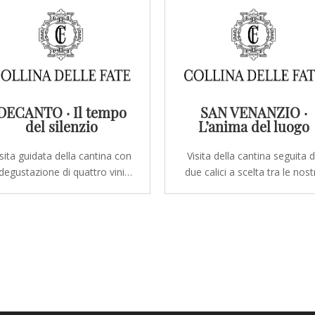
Degustazioni
DECANTO · Il tempo
SAN VENANZIO ·
del silenzio
L’anima del luogo
isita guidata della cantina con
Visita della cantina seguita 
degustazione di quattro vini
due calici a scelta tra le nost
elezionati, accompagnati da
etichette, insieme alla
a selezione di oli extravergini
degustazione dei nostri oli
Collina delle Fate e da un
extravergini e pane artigianal
tagliere di prodotti locali. Un
Un momento semplice e
contro autentico con la nostra
genuino per avvicinarsi
osofia produttiva e con i sapori
all'essenza di Collina delle Fa
della Valle del...
Se desideri regalare questa..