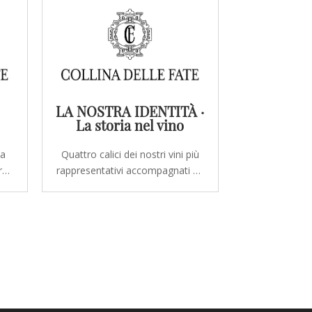
LA NOSTRA IDENTITÀ ·
La storia nel vino
da
Quattro calici dei nostri vini più
re
rappresentativi accompagnati da
una selezione di oli extravergini
Collina delle Fate e pane locale.
e.
Un'esperienza completa per
scoprire l'armonia tra vino, olio e
territorio. Se desideri regalare
te.
questa esperienza, puoi
.
acquistarla...