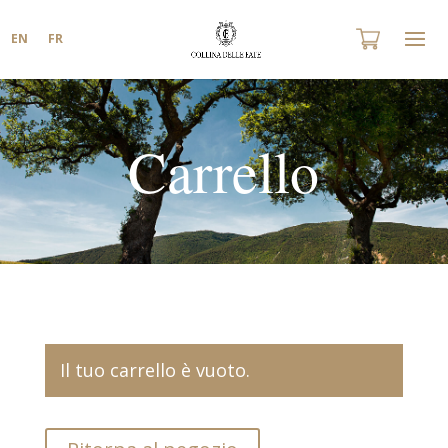
EN
FR
Carrello
Il tuo carrello è vuoto.