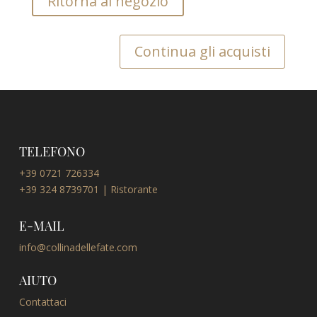
Ritorna al negozio
Continua gli acquisti
TELEFONO
+39 0721 726334
+39 324 8739701 | Ristorante
E-MAIL
info@collinadellefate.com
AIUTO
Contattaci