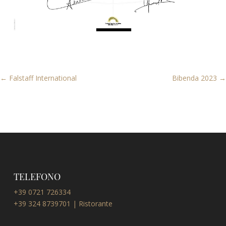
←
Falstaff International
Bibenda 2023
→
TELEFONO
+39 0721 726334
+39 324 8739701 | Ristorante