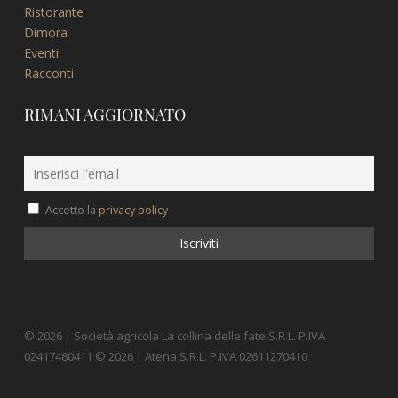
Ristorante
Dimora
Eventi
Racconti
RIMANI AGGIORNATO
Accetto la
privacy policy
© 2026 | Società agricola La collina delle fate S.R.L. P.IVA
02417480411 © 2026 | Atena S.R.L. P.IVA 02611270410