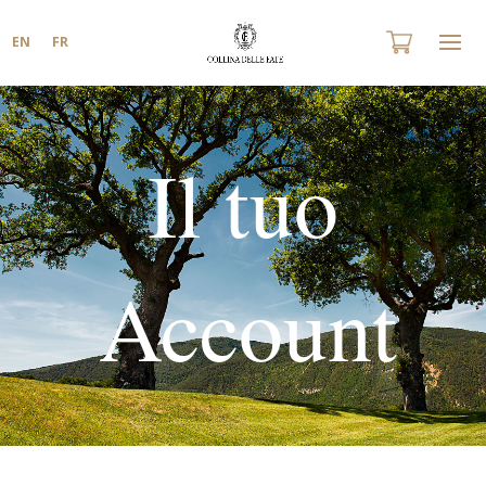
EN
FR
Il tuo
Account