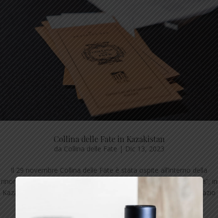
Collina delle Fate in Kazakistan
da
Collina delle Fate
|
Dic 13, 2023
Il 29 novembre Collina delle Fate è stata ospite all’interno della
rinomata e prestigiosa cornice del centro commerciale “La Prima”, in
Kazakistan, che dal 2019 rappresenta per la città Almaty uno spazio
di soluzioni di design, di articoli lifestyle italiani e da una...