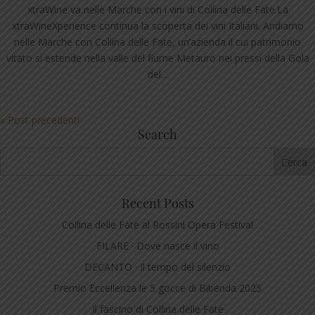
xtraWine va nelle Marche con i vini di Collina delle Fate.La
xtraWineXperience continua la scoperta dei vini Italiani. Andiamo
nelle Marche con Collina delle Fate, un’azienda il cui patrimonio
vitato si estende nella valle del fiume Metauro nei pressi della Gola
del...
« Post precedenti
Search
Recent Posts
Collina delle Fate al Rossini Opera Festival
FILARE · Dove nasce il vino
DECANTO · Il tempo del silenzio
Premio Eccellenza le 5 gocce di Bibenda 2025
Il fascino di Collina delle Fate