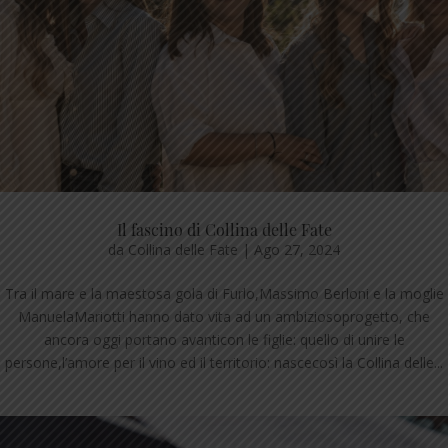
Il fascino di Collina delle Fate
da
Collina delle Fate
|
Ago 27, 2024
Tra il mare e la maestosa gola di Furlo,Massimo Berloni e la moglie
ManuelaMariotti hanno dato vita ad un ambiziosoprogetto, che
ancora oggi portano avanticon le figlie: quello di unire le
persone,l’amore per il vino ed il territorio: nascecosì la Collina delle...