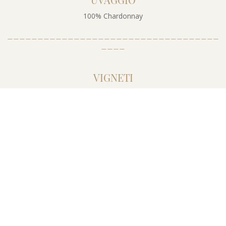
100% Chardonnay
___________________________________
____
VIGNETI
I vigneti si trovano in cima alle colline che abbracciano San
Venanzio a Fossombrone. Il suolo ha una composizione di medio
impasto con tendenza calcarea. I vigneti sono situati ad
un'altitudine tra 300 e 500 metri sul livello del mare con
esposizione sud-sudovest. Il sistema di allevamento è Guyot
semplice con una densità di 5500 piante per ettaro.
___________________________________
____
VENDEMMIA