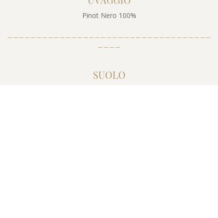
Pinot Nero 100%
___________________________________
____
SUOLO
I vigneti si ergono su terreni con composizione di medio impasto,
con tendenza calcarea. La dislocazione degli impianti ha
un’altitudine compresa tra i 300 e i 500 m slm, con esposizione
Sud Sud-Ovest. Il sistema di allevamento prevede un guyot
semplice, con 5500 ceppi per ettaro.
___________________________________
____
SISTEMA DI ALLEVAMENTO
Guyot semplice